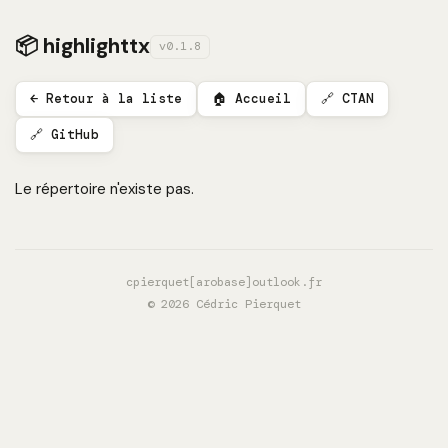
📦 highlighttx
v0.1.8
← Retour à la liste
🏠 Accueil
🔗 CTAN
🔗 GitHub
Le répertoire n'existe pas.
cpierquet[arobase]outlook.fr
© 2026 Cédric Pierquet