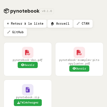
📦 pynotebook
v0.1.6
← Retour à la liste
🏠 Accueil
🔗 CTAN
🔗 GitHub
pynotebook-doc.pdf
pynotebook-examples-pito
npyluatex.pdf
Ouvrir
Ouvrir
pynotebook.zip
Télécharger