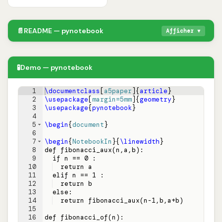
📄
README — pynotebook
Afficher ▼
🧪
Demo — pynotebook
1
\documentclass
[
a5paper
]
{
article
}
2
\usepackage
[
margin=5mm
]
{
geometry
}
3
\usepackage
{
pynotebook
}
4
5
\begin
{
document
}
6
7
\begin
{
NotebookIn
}
{
\linewidth
}
8
def fibonacci_aux
(
n,a,b
)
:
9
  if n == 0 :
10
  return a
11
  elif n == 1 :
12
  return b
13
  else:
14
  return fibonacci_aux
(
n-1,b,a+b
)
15
16
def fibonacci_of
(
n
)
: