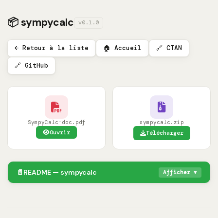
📦 sympycalc
v0.1.0
← Retour à la liste
🏠 Accueil
🔗 CTAN
🔗 GitHub
SympyCalc-doc.pdf
sympycalc.zip
Ouvrir
Télécharger
📄
README — sympycalc
Afficher ▼